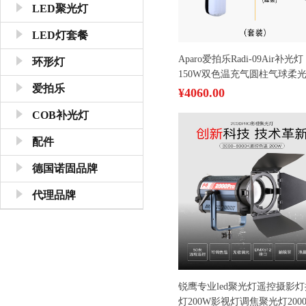
LED聚光灯
LED灯套餐
Aparo爱拍乐Radi-09Air补光灯
环形灯
150W双色温充气圆柱气球柔光
爱拍乐
影视摄影灯 [ 单灯标配 ]+ 挡
¥4060.00
+ 蜂巢
COB补光灯
配件
德国诺固品牌
代理品牌
锐鹰专业led聚光灯遥控摄影
灯200W影视灯调焦聚光灯2000P